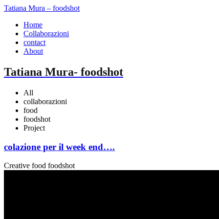
Tatiana Mura – foodshot
Home
Collaborazioni
contact
About
Tatiana Mura- foodshot
All
collaborazioni
food
foodshot
Project
colazione per il week end….
Creative food foodshot