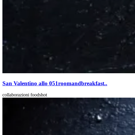
San Valentino allo 051roomandbreakfast..
collaborazioni foodshot